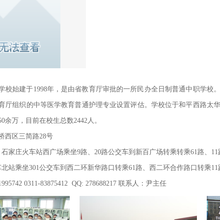
校始建于1998年，是由省教育厅审批的一所民办全日制普通中职学校。20
育厅组织的中等医学教育普通护理专业设置评估。学校位于和平西路太华工业
50余万，目前在校生总数2442人。
桥西区三简路28号
）石家庄火车站西广场乘坐9路、20路公交车到新百广场转乘转乘61路、1
车北站乘坐301公交车到西二环新华路口转乘61路、西二环合作路口转乘1
5742 0311-83875412 QQ: 278688217 联系人：尹主任