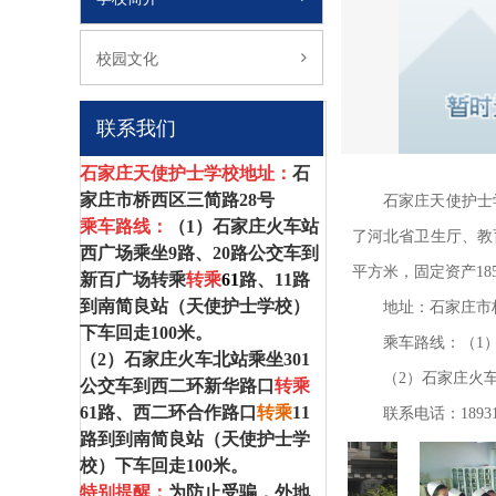
校园文化
联系我们
石家庄天使护士学校地址：
石
家庄市桥西区三简路28号
石家庄天使护士学
乘车路线：
（1）
石家庄火车站
了河北省卫生厅、教
西广场乘坐
9
路、
20
路公交车到
平方米，固定资产18
新百广场转乘
转乘
61
路、1
1
路
到南简良站（
天使护士学校
）
地址：石家庄市
下车回走100米。
乘车路线：（1
（2）
石家庄火车北站乘坐
301
（2）石家庄火
公交车到西二环新华路口
转乘
61
路、西二环合作路口
转乘
11
联系电话：1893199
路到
到南简良站
（
天使护士学
校
）下车回走100米。
特别提醒：
为防止受骗，外地