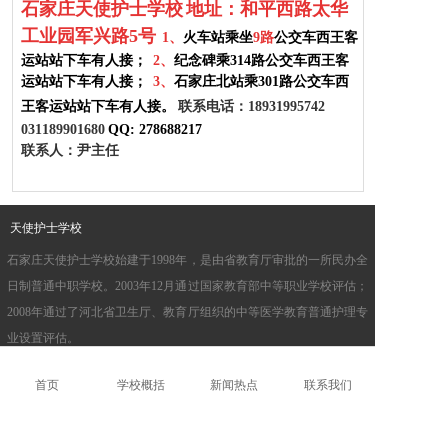
石家庄天使护士学校
地址：和平西路太华
工业园军兴路5号
1、
火车站乘坐
9路
公交车西王客
运站
站下车有人接；
2、
纪念碑乘314路公交车西王客
运站站下车有人接；
3、
石家庄北站乘301路公交车西
王客运站站下车有人接。
联系电话：18931995742
031189901680
QQ:
278688217
联系人：尹主任
天使护士学校
石家庄天使护士学校始建于1998年，是由省教育厅审批的一所民办全
日制普通中职学校。2003年12月通过国家教育部中等职业学校评估；
2008年通过了河北省卫生厅、教育厅组织的中等医学教育普通护理专
业设置评估。
首页
学校概括
新闻热点
联系我们
联系我们
招生电话：18931995742
关注微信公众号
官方微博