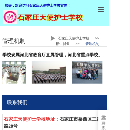
您好，欢迎访问石家庄天使护士学校官网！
石家庄天使护士学校
石家庄天使
学校概括
石家庄天使护士学校
>>
管理机制
招生就业
>>
管理机制
加入我们
学校隶属河北省教育厅直属管理，河北省重点学校。
师资队伍
专业介绍
招生就业
教学设施
联系我们
教学管理
职业鉴定
石家庄天使护士学校
地址：
石家庄市桥西区三简
联
路28号
系
联系我们