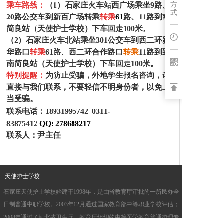
方
乘车路线：
（1）
石家庄火车站西广场乘坐
9
路、
式
20
路公交车到新百广场转乘
转乘
61
路、1
1
路到南
博客
简良站（
天使护士学校
）下车回走100米。
（2）
石家庄火车北站乘坐
301
公交车到西二环新
华路口
转乘
61
路、西二环合作路口
转乘
11
路到
到
南简良站
（
天使护士学校
）下车回走100米。
特别提醒：
为防止受骗，外地学生报名咨询，请
直接与我们联系，不要轻信不明身份者，以免上
当受骗。
联系电话：18931995742
0311-
83875412
QQ:
278688217
联系人：尹主任
天使护士学校
石家庄天使护士学校始建于1998年，是由省教育厅审批的一所民办全
日制普通中职学校。2003年12月通过国家教育部中等职业学校评估；
2008年通过了河北省卫生厅、教育厅组织的中等医学教育普通护理专