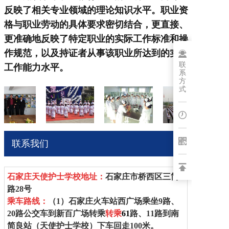
反映了相关专业领域的理论知识水平。职业资
博客
格与职业劳动的具体要求密切结合，更直接、
更准确地反映了特定职业的实际工作标准和操
作规范，以及持证者从事该职业所达到的实际
联
工作能力水平。
系
方
式
联系我们
石家庄天使护士学校
地址：
石家庄市桥西区三简
路28号
乘车路线：
（1）
石家庄火车站西广场乘坐
9
路、
20
路公交车到新百广场转乘
转乘
61
路、1
1
路到南
简良站（
天使护士学校
）下车回走100米。