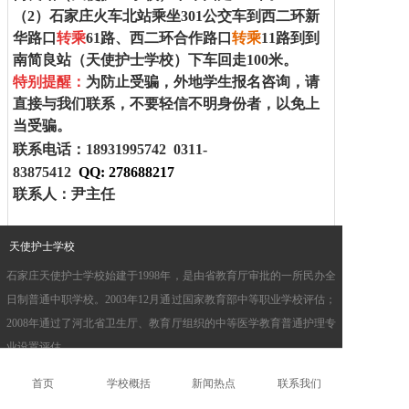
（2）
石家庄火车北站乘坐
301
公交车到西二环新
华路口
转乘
61
路、西二环合作路口
转乘
11
路到
到
南简良站
（
天使护士学校
）下车回走100米。
特别提醒：
为防止受骗，外地学生报名咨询，请
直接与我们联系，不要轻信不明身份者，以免上
当受骗。
联系电话：18931995742
0311-
83875412
QQ:
278688217
联系人：尹主任
天使护士学校
石家庄天使护士学校始建于1998年，是由省教育厅审批的一所民办全
日制普通中职学校。2003年12月通过国家教育部中等职业学校评估；
2008年通过了河北省卫生厅、教育厅组织的中等医学教育普通护理专
业设置评估。
首页
学校概括
新闻热点
联系我们
联系我们