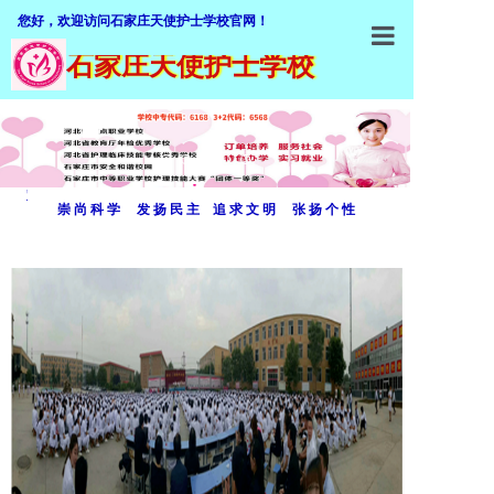
您好，欢迎访问石家庄天使护士学校官网！
石家庄天使护士学校
石家庄天使
学校概括
加入我们
双
崇 尚 科 学 发 扬 民 主 追 求 文 明 张 扬 个 性
师资队伍
击
专业介绍
编
招生就业
辑
教学设施
文
教学管理
字
职业鉴定
内
联系我们