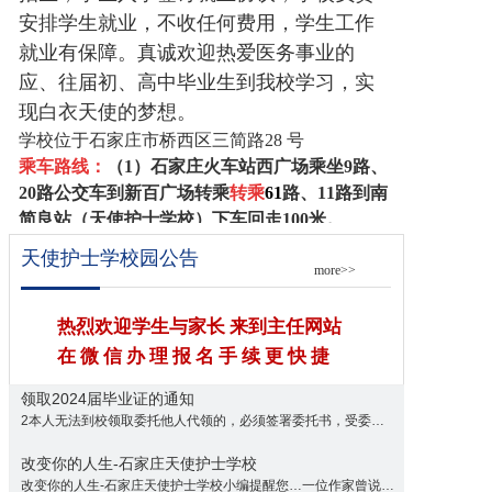
安排学生就业，不收任何费用，学生工作
就业有保障。真诚欢迎热爱医务事业的
应、往届初、高中毕业生到我校学习，实
现白衣天使的梦想。
学校位于石家庄市桥西区三简路28 号
乘车路线：
（1）
石家庄火车站西广场乘坐
9
路、
20
路公交车到新百广场转乘
转乘
61
路、1
1
路到南
简良站（
天使护士学校
）下车回走100米。
（2）
石家庄火车北站乘坐
301
公交车到西二环新
天使护士学校园公告
more>>
华路口
转乘
61
路、西二环合作路口
转乘
11
路到
到
南简良站
（
天使护士学校
）下车回走100米。
联系电话:
18931995742
0311-83875412
报名Q
热烈欢迎学生与家长 来到主任网站
Q：
278688217
在 微 信 办 理 报 名 手 续 更 快 捷
领取2024届毕业证的通知
详细>>
2本人无法到校领取委托他人代领的，必须签署委托书，受委托人需持本人身份证...
改变你的人生-石家庄天使护士学校
改变你的人生-石家庄天使护士学校小编提醒您…一位作家曾说不要因为自己的工...