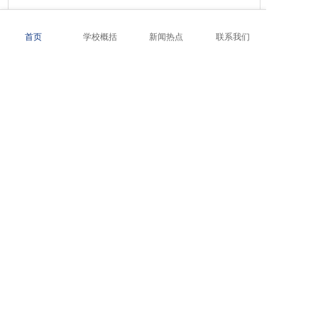
天使学校教学管理
首页
学校概括
新闻热点
联系我们
2026-01-06
办学理念-石家庄天使护士学校
2026-01-06
校训-石家庄天使护士学校
2026-01-06
校徽释义-石家庄天使护士学校
友情链接
天使护士学校
石家庄柯棣华医学中等专业学校网站
石家庄天使护士学校始建于1998年，是由省教育厅审批的一所民办全
石家庄柯棣华职业专修学院网站
日制普通中职学校。2003年12月通过国家教育部中等职业学校评估；
石家庄铁路职业高级技工学校网站
2008年通过了河北省卫生厅、教育厅组织的中等医学教育普通护理专
业设置评估。
石家庄路翔铁路中等专业学校网站
石家庄新铁职业高级中学网站
联系我们
石家庄天使护士学校网站