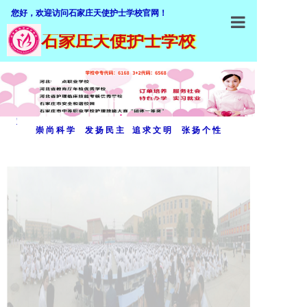
您好，欢迎访问石家庄天使护士学校官网！
石家庄天使护士学校
石家庄天使
学校概括
加入我们
双
崇 尚 科 学 发 扬 民 主 追 求 文 明 张 扬 个 性
师资队伍
击
专业介绍
编
招生就业
辑
教学设施
文
教学管理
字
职业鉴定
内
联系我们