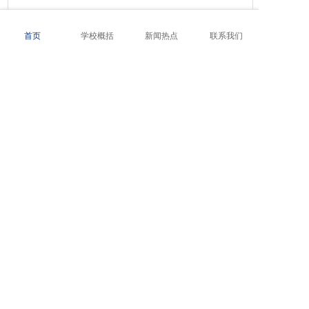
天使学校教学管理
首页
学校概括
新闻热点
联系我们
2026-01-06
办学理念-石家庄天使护士学校
2026-01-06
校训-石家庄天使护士学校
2026-01-06
校徽释义-石家庄天使护士学校
友情链接
天使护士学校
石家庄柯棣华医学中等专业学校网站
石家庄天使护士学校始建于1998年，是由省教育厅审批的一所民办全
石家庄柯棣华职业专修学院网站
日制普通中职学校。2003年12月通过国家教育部中等职业学校评估；
石家庄铁路职业高级技工学校网站
2008年通过了河北省卫生厅、教育厅组织的中等医学教育普通护理专
业设置评估。
石家庄路翔铁路中等专业学校网站
石家庄新铁职业高级中学网站
联系我们
石家庄天使护士学校网站