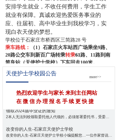
安排学生就业，不收任何费用，学生工作
就业有保障。真诚欢迎热爱医务事业的
应、往届初、高中毕业生到我校学习，实
现白衣天使的梦想。
学校位于石家庄市桥西区三简路28 号
乘车路线：
（1）
石家庄火车站西广场乘坐
9
路、
20
路公交车到新百广场转乘
转乘
61
路、1
1
路到南
简良站（
天使护士学校
）下车回走100米。
（2）
石家庄火车北站乘坐
301
公交车到西二环新
天使护士学校园公告
more>>
华路口
转乘
61
路、西二环合作路口
转乘
11
路到
到
南简良站
（
天使护士学校
）下车回走100米。
联系电话:
18931995742
0311-83875412
报名Q
热烈欢迎学生与家长 来到主任网站
Q：
278688217
在 微 信 办 理 报 名 手 续 更 快 捷
领取2024届毕业证的通知
2本人无法到校领取委托他人代领的，必须签署委托书，受委托人需持本人身份证...
详细>>
改变你的人生-石家庄天使护士学校
改变你的人生-石家庄天使护士学校小编提醒您…一位作家曾说不要因为自己的工...