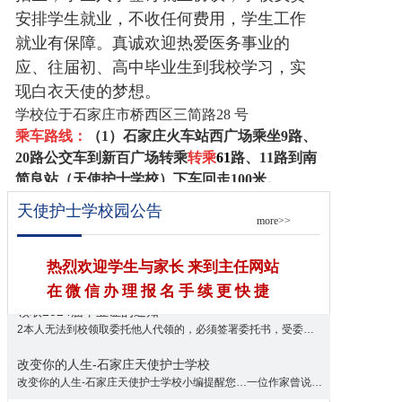
安排学生就业，不收任何费用，学生工作
就业有保障。真诚欢迎热爱医务事业的
应、往届初、高中毕业生到我校学习，实
现白衣天使的梦想。
学校位于石家庄市桥西区三简路28 号
乘车路线：
（1）
石家庄火车站西广场乘坐
9
路、
20
路公交车到新百广场转乘
转乘
61
路、1
1
路到南
简良站（
天使护士学校
）下车回走100米。
（2）
石家庄火车北站乘坐
301
公交车到西二环新
天使护士学校园公告
more>>
华路口
转乘
61
路、西二环合作路口
转乘
11
路到
到
南简良站
（
天使护士学校
）下车回走100米。
联系电话:
18931995742
0311-83875412
报名Q
热烈欢迎学生与家长 来到主任网站
Q：
278688217
在 微 信 办 理 报 名 手 续 更 快 捷
领取2024届毕业证的通知
2本人无法到校领取委托他人代领的，必须签署委托书，受委托人需持本人身份证...
详细>>
改变你的人生-石家庄天使护士学校
改变你的人生-石家庄天使护士学校小编提醒您…一位作家曾说不要因为自己的工...