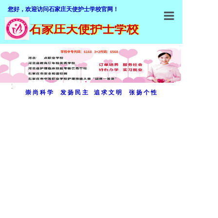
您好，欢迎访问石家庄天使护士学校官网！
石家庄天使护士学校
石家庄天使
学校概括
加入我们
双
崇 尚 科 学 发 扬 民 主 追 求 文 明 张 扬 个 性
师资队伍
击
专业介绍
编
招生就业
辑
教学设施
文
教学管理
字
职业鉴定
内
联系我们