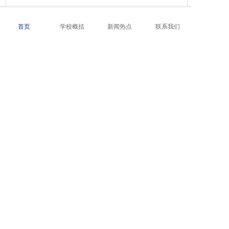
天使学校教学管理
首页
学校概括
新闻热点
联系我们
2026-01-06
办学理念-石家庄天使护士学校
2026-01-06
校训-石家庄天使护士学校
2026-01-06
校徽释义-石家庄天使护士学校
友情链接
天使护士学校
石家庄柯棣华医学中等专业学校网站
石家庄天使护士学校始建于1998年，是由省教育厅审批的一所民办全
石家庄柯棣华职业专修学院网站
日制普通中职学校。2003年12月通过国家教育部中等职业学校评估；
石家庄铁路职业高级技工学校网站
2008年通过了河北省卫生厅、教育厅组织的中等医学教育普通护理专
业设置评估。
石家庄路翔铁路中等专业学校网站
石家庄新铁职业高级中学网站
联系我们
石家庄天使护士学校网站