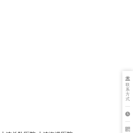
联
系
方
式