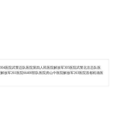
304医院武警总队医院第四人民医院解放军305医院武警北京总队医
放军261医院66400部队医院房山中医院解放军263医院首都机场医