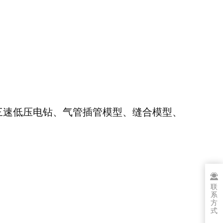
三速低压电钻、气管插管模型、缝合模型、
联
系
方
式