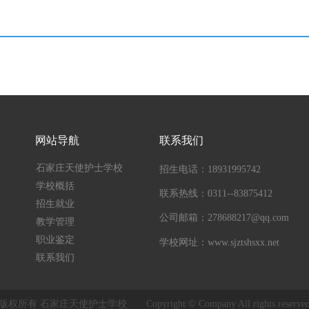
网站导航
联系我们
石家庄天使护士学校
招生电话：18931995742
学校概括
联系热线：0311--83875412
招生就业
公司邮箱：278688217@qq.com
教学管理
职业鉴定
学校网址：www.sjztshsxx.net
联系我们
版权所有 石家庄天使护士学校 Copyright © Company All rights reserve