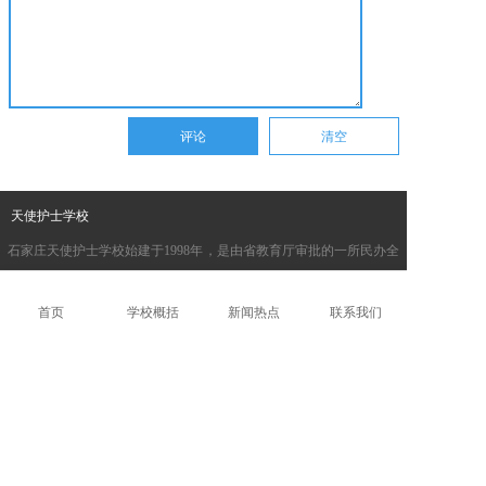
天使护士学校
石家庄天使护士学校始建于1998年，是由省教育厅审批的一所民办全
日制普通中职学校。2003年12月通过国家教育部中等职业学校评估；
2008年通过了河北省卫生厅、教育厅组织的中等医学教育普通护理专
首页
学校概括
新闻热点
联系我们
业设置评估。
联系我们
招生电话：18931995742
关注微信公众号
官方微博
联系热线：0311--83875412