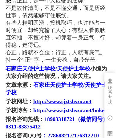
您…
正直，是一个人最硬的底牌。
不是故作清高，不是不懂变通，而是历经
博客
世事，依然能够守住底线。
有些人精明圆滑，投机取巧，也许能占一
时便宜，却终究输了人心；有些人看似耿
直笨拙，不擅讨好，却凭着一身正气，行
得稳，走得远。
心正，路就不会歪；行正，人就有底气。
持一个“正” 字，一生安稳，自带光芒。
石家庄
天使护士学校/天使护士学校
小编为
大家介绍的这些情况，请大家关注。
文章来源：
石家庄天使护士学校/天使护士
联
学校
系
方
学校网址：
http://www.sjztshsxx.net
式
学校博客：
http://www.sjztshsxx.net/boke
报名咨询热线：
18903318721（微信同号）
0311-83875412
报名咨询QQ号
：278688217/176312210