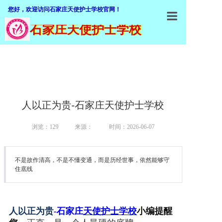
您好，欢迎访问石家庄天使护士学校官网！
石家庄天使护士学校
石家庄天使
学校概括
加入我们
师资队伍
人以正为贵-石家庄天使护士学校
专业介绍
浏览：129
来源：
时间：2026-06-07
招生就业
不是故作清高，不是不懂变通，而是历经世事，依然能够守
教学设施
住底线
教学管理
职业鉴定
人以正为贵
-
石
家庄
天使
护士学校
小编提醒
联系我们