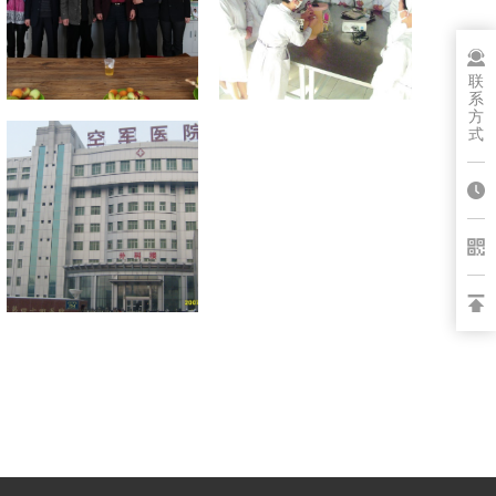
联
系
方
式