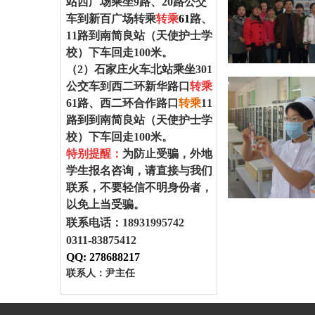
站西广场乘坐
9
路、
20
路公交
车到新百广场转乘
转乘
61
路、
1
1
路到南简良站（
天使护士学
校
）下车回走100米。
（2）
石家庄火车北站乘坐
301
公交车到西二环新华路口
转乘
61
路、西二环合作路口
转乘
11
路到
到南简良站
（
天使护士学
校
）下车回走100米。
特别提醒：
为防止受骗，外地
学生报名咨询，请直接与我们
联系，不要轻信不明身份者，
以免上当受骗。
联系电话：
18931995742
0311-83875412
QQ:
278688217
联系人：尹主任