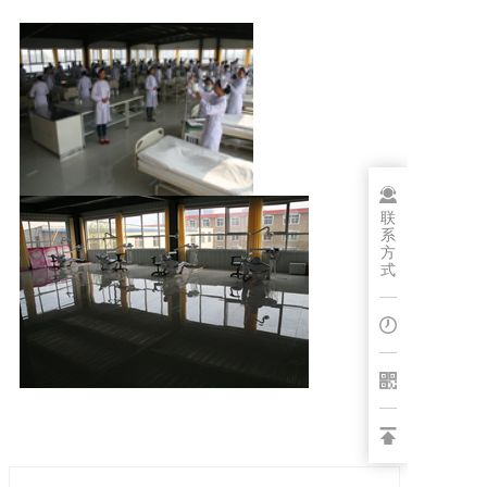
博客
联
系
方
式