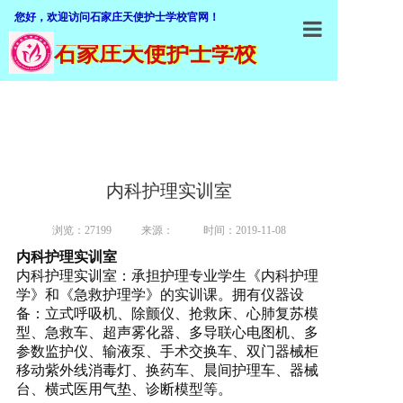
您好，欢迎访问石家庄天使护士学校官网！
石家庄天使护士学校
石家庄天使
学校概括
加入我们
师资队伍
内科护理实训室
专业介绍
浏览：27199
来源：
时间：2019-11-08
招生就业
内科护理实训室
内科护理实训室：承担护理专业学生《内科护理
教学设施
学》和《急救护理学》的实训课。拥有仪器设
备：立式呼吸机、除颤仪、抢救床、心肺复苏模
教学管理
型、急救车、超声雾化器、多导联心电图机、多
参数监护仪、输液泵、手术交换车、双门器械柜
职业鉴定
移动紫外线消毒灯、换药车、晨间护理车、器械
台、横式医用气垫、诊断模型等。
联系我们